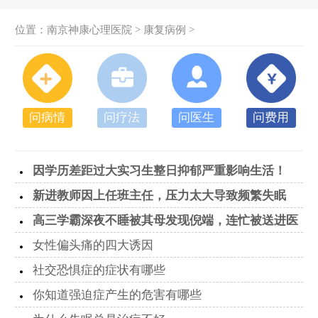
位置：
南京神康心理医院
>
康复病例
>
问病情
问疗法
问医生
问费用
因学历差距过大实习生整日抑郁严重影响生活！
【认准】
新进教师因上任班主任，压力太大导致频繁失眠
高三学霸深夜不睡被其母发现倪端，连忙被送进医
院
女性偏头痛的四大诱因
社交恐惧症的症状有哪些
你知道强迫症产生的危害有哪些