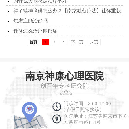
为什么失眠总是治疗不好
得了精神障碍怎么办？【南京独创疗法】让你重获
新生
焦虑症能治好吗
针灸怎么治疗抑郁症
首页
1
2
3
下一页
末页
一键通话
在线咨询
南京神康心理医院
—创百年专科研究院—
门诊时间：8:00-17:00
(节假日照常接诊）
医院地址：江苏省南京市下关
区幕府西路118号